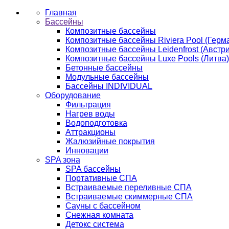
Главная
Бассейны
Композитные бассейны
Композитные бассейны Riviera Pool (Герм
Композитные бассейны Leidenfrost (Австри
Композитные бассейны Luxe Pools (Литва)
Бетонные бассейны
Модульные бассейны
Бассейны INDIVIDUAL
Оборудование
Фильтрация
Нагрев воды
Водоподготовка
Аттракционы
Жалюзийные покрытия
Инновации
SPA зона
SPA бассейны
Портативные СПА
Встраиваемые переливные СПА
Встраиваемые скиммерные СПА
Сауны с бассейном
Снежная комната
Детокс система