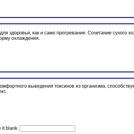
ля здоровья, как и само прогревание. Сочетание сухого хо
орму охлаждения.
омфортного выведения токсинов из организма, способству
кт.
 it blank.