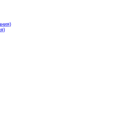
ания)
я)