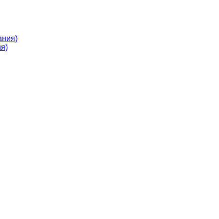
ания)
я)