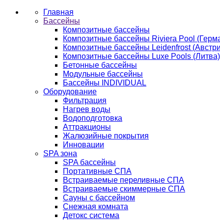
Главная
Бассейны
Композитные бассейны
Композитные бассейны Riviera Pool (Герм
Композитные бассейны Leidenfrost (Австри
Композитные бассейны Luxe Pools (Литва)
Бетонные бассейны
Модульные бассейны
Бассейны INDIVIDUAL
Оборудование
Фильтрация
Нагрев воды
Водоподготовка
Аттракционы
Жалюзийные покрытия
Инновации
SPA зона
SPA бассейны
Портативные СПА
Встраиваемые переливные СПА
Встраиваемые скиммерные СПА
Сауны с бассейном
Снежная комната
Детокс система