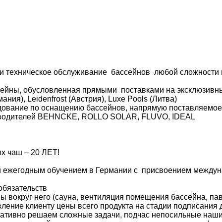
и техническое обслуживание бассейнов любой сложности и
сейны, обусловленная прямыми поставками на эксклюзивны
ния), Leidenfrost (Австрия), Luxe Pools (Литва)
дование по оснащению бассейнов, напрямую поставляемо
зводителей BEHNCKE, ROLLO SOLAR, FLUVO, IDEAL
х чаш – 20 ЛЕТ!
 ежегодным обучением в Германии с присвоением междун
обязательств
ы вокруг него (сауна, вентиляция помещения бассейна, пав
ние клиенту цены всего продукта на стадии подписания д
ративно решаем сложные задачи, подчас непосильные наши