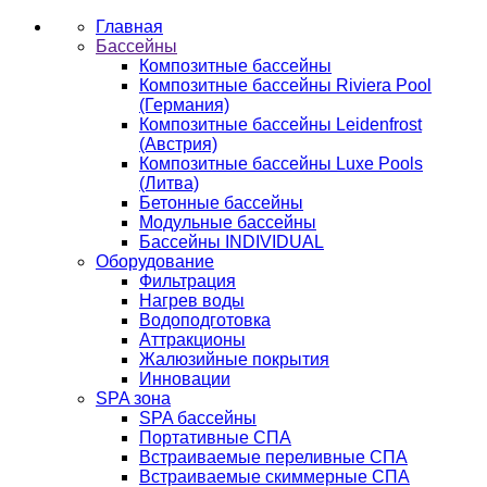
Главная
Бассейны
Композитные бассейны
Композитные бассейны Riviera Pool
(Германия)
Композитные бассейны Leidenfrost
(Австрия)
Композитные бассейны Luxe Pools
(Литва)
Бетонные бассейны
Модульные бассейны
Бассейны INDIVIDUAL
Оборудование
Фильтрация
Нагрев воды
Водоподготовка
Аттракционы
Жалюзийные покрытия
Инновации
SPA зона
SPA бассейны
Портативные СПА
Встраиваемые переливные СПА
Встраиваемые скиммерные СПА