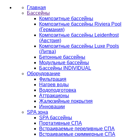
Главная
Бассейны
Композитные бассейны
Композитные бассейны Riviera Pool
(Германия)
Композитные бассейны Leidenfrost
(Австрия)
Композитные бассейны Luxe Pools
(Литва)
Бетонные бассейны
Модульные бассейны
Бассейны INDIVIDUAL
Оборудование
Фильтрация
Нагрев воды
Водоподготовка
Аттракционы
Жалюзийные покрытия
Инновации
SPA зона
SPA бассейны
Портативные СПА
Встраиваемые переливные СПА
Встраиваемые скиммерные СПА