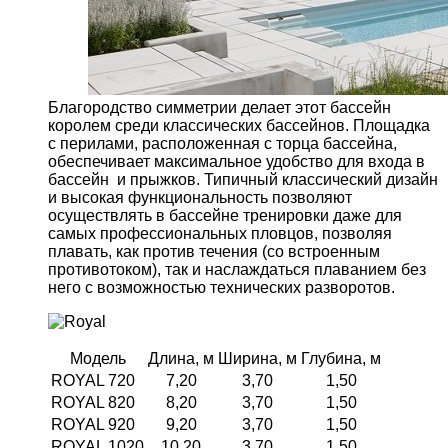
Благородство симметрии делает этот бассейн
королем среди классических бассейнов. Площадка
с перилами, расположенная с торца бассейна,
обеспечивает максимальное удобство для входа в
бассейн и прыжков. Типичный классический дизайн
и высокая функциональность позволяют
осуществлять в бассейне тренировки даже для
самых профессиональных пловцов, позволяя
плавать, как против течения (со встроенным
противотоком), так и наслаждаться плаванием без
него с возможностью технических разворотов.
Модель
Длина, м
Ширина, м
Глубина, м
ROYAL 720
7,20
3,70
1,50
ROYAL 820
8,20
3,70
1,50
ROYAL 920
9,20
3,70
1,50
ROYAL 1020
10,20
3,70
1,50